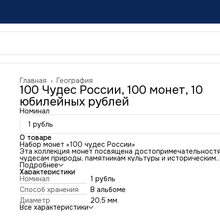
Главная
›
География
100 Чудес России, 100 монет, 10
юбилейных рублей
Номинал
1 рубль
О товаре
Набор монет «100 чудес России»
Эта коллекция монет посвящена достопримечательностя
чудесам природы, памятникам культуры и историческим
сокровищам нашей страны.
Подробнее
Каталог с подробным описанием каждой монеты поможе
Характеристики
изучить все объекты, представленные в коллекции. Что б
Номинал
1 рубль
особенно интересно для любителей путешествий, истори
Способ хранения
В альбоме
коллекционеров и просто любознательных людей.
Все монеты являются платежеспособными!
Диаметр
20,5 мм
Комплектация:
Все характеристики
100 уникальных монет
с четкими изображениями и