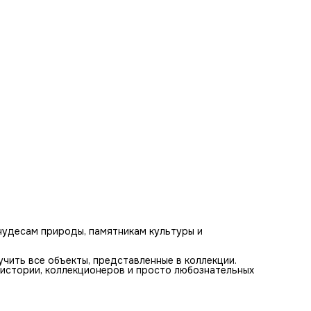
полимерным покрытием.
Дизайнерский альбом
с защитными блистерными листами
кольцевым механизмом.
Каталог
с описанием каждой монеты.
Сертификат подлинности,
подтверждающий
платежеспособность монет.
чудесам природы, памятникам культуры и
чить все объекты, представленные в коллекции.
 истории, коллекционеров и просто любознательных