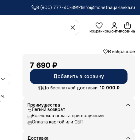
8 (800) 777-40-39
info@monetnaya-lavka.ru
Избранное
Войти
Корзина
В избранное
7 690 ₽
Добавить в корзину
До бесплатной доставки:
10 000 ₽
м,
Преимущества
т
Легкий возврат
удет
Возможна оплата при получении
и,
Оплата картой или СБП
Доставка