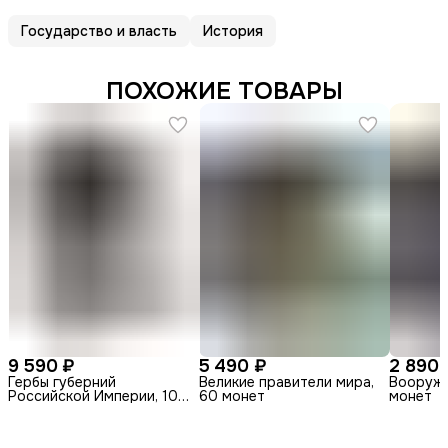
Государство и власть
История
ПОХОЖИЕ ТОВАРЫ
9 590 ₽
5 490 ₽
2 890 
Гербы губерний
Великие правители мира,
Вооруже
Российской Империи, 104
60 монет
монет
монеты